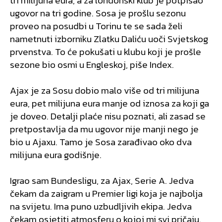
tri milijuna eura, a za londonski klub je potpisao
ugovor na tri godine. Sosa je prošlu sezonu
proveo na posudbi u Torinu te se sada želi
nametnuti izborniku Zlatku Daliću uoči Svjetskog
prvenstva. To će pokušati u klubu koji je prošle
sezone bio osmi u Engleskoj, piše Index.
Ajax je za Sosu dobio malo više od tri milijuna
eura, pet milijuna eura manje od iznosa za koji ga
je doveo. Detalji plaće nisu poznati, ali zasad se
pretpostavlja da mu ugovor nije manji nego je
bio u Ajaxu. Tamo je Sosa zarađivao oko dva
milijuna eura godišnje.
Igrao sam Bundesligu, za Ajax, Serie A. Jedva
čekam da zaigram u Premier ligi koja je najbolja
na svijetu. Ima puno uzbudljivih ekipa. Jedva
čekam osjetiti atmosferu o kojoj mi svi pričaju.