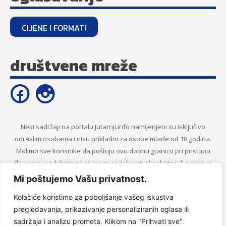
CIJENE I FORMATI
društvene mreže
Neki sadržaji na portalu Jutarnji.info namijenjeni su isključivo
odraslim osobama i nisu prikladni za osobe mlađe od 18 godina.
Molimo sve korisnike da poštuju ovu dobnu granicu pri pristupu
člancima i sadržajima koji mogu sadržavati eksplicitne ili osjetljive
informacije.
Mi poštujemo Vašu privatnost.
Kolačiće koristimo za poboljšanje vašeg iskustva
O NAMA
USLOVI KORIŠTENJA
IMPRESSUM
OGLAŠAVANJE
pregledavanja, prikazivanje personaliziranih oglasa ili
POLITIKA PRIVATNOSTI
KONTAKT
RSS
sadržaja i analizu prometa. Klikom na "Prihvati sve"