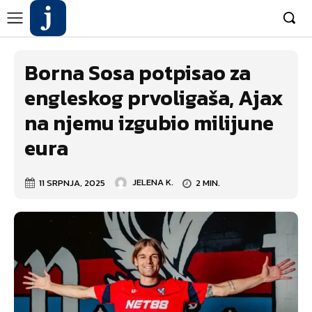
Borna Sosa potpisao za
engleskog prvoligaša, Ajax
na njemu izgubio milijune
eura
11 SRPNJA, 2025
JELENA K.
2
MIN.