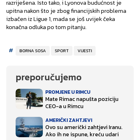
razriješena. Isto tako, i Lyonova budućnost je
upitna nakon što je zbog financijskih problema
izbačen iz Ligue 1, mada se još uvijek čeka
konačna odluka po tom pitanju.
#
BORNA SOSA
SPORT
VIJESTI
preporučujemo
PROMJENE U RIMCU
Mate Rimac napušta poziciju
CEO-a u Rimcu
AMERIČKI ZAHTJEVI
Ovo su američki zahtjevi Iranu.
Ako ih ne ispune, kreću udari