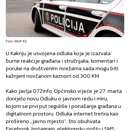
Foto: MUP KS
U Kaknju je usvojena odluka koja je izazvala
burne reakcije građana i stručnjaka, komentari i
poruke na društvenim mrežama sada mogu biti
kažnjeni novčanom kaznom od 300 KM.
Kako javlja 072info, Općinsko vijeće je 27. marta
donijelo novu Odluku o javnom redu i miru,
kojom se prvi put reguliše i ponašanje građana u
digitalnom prostoru. Odluka internet tretira kao
prošireno „javno mjesto“, što obuhvata
Facebook, Instagram, elektronsku poštu i SMS