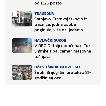
od 11,26 posto
TRAGEDIJA
Sarajevo: Tramvaj iskočio iz
tračnica, jedna osoba
poginula, više ozlijeđenih
NAVIJAČKI SUKOB
VIDEO Detalji obračuna u Tuzli:
Snimke s palicama i masovna
tučnjava
UŽAS U ŠIROKOM BRIJEGU
Široki Brijeg: Sin pretukao 81-
godišnjeg oca