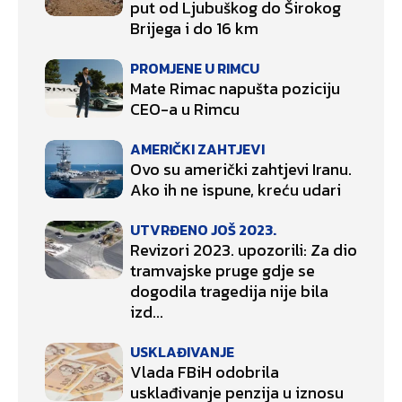
put od Ljubuškog do Širokog
Brijega i do 16 km
PROMJENE U RIMCU
Mate Rimac napušta poziciju
CEO-a u Rimcu
AMERIČKI ZAHTJEVI
Ovo su američki zahtjevi Iranu.
Ako ih ne ispune, kreću udari
UTVRĐENO JOŠ 2023.
Revizori 2023. upozorili: Za dio
tramvajske pruge gdje se
dogodila tragedija nije bila
izd...
USKLAĐIVANJE
Vlada FBiH odobrila
usklađivanje penzija u iznosu