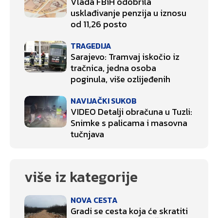
Vlada FBiH odobrila
usklađivanje penzija u iznosu
od 11,26 posto
TRAGEDIJA
Sarajevo: Tramvaj iskočio iz
tračnica, jedna osoba
poginula, više ozlijeđenih
NAVIJAČKI SUKOB
VIDEO Detalji obračuna u Tuzli:
Snimke s palicama i masovna
tučnjava
više iz kategorije
NOVA CESTA
Gradi se cesta koja će skratiti