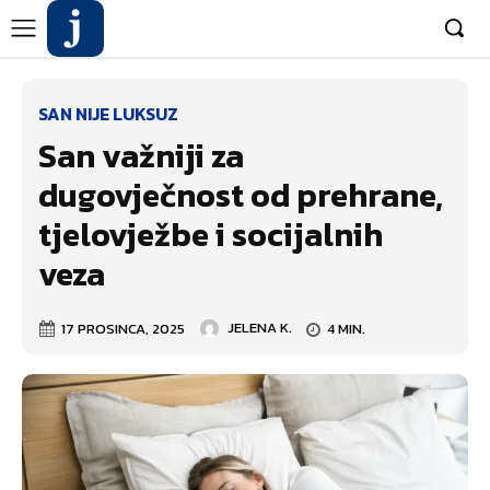
SAN NIJE LUKSUZ
San važniji za
dugovječnost od prehrane,
tjelovježbe i socijalnih
veza
17 PROSINCA, 2025
JELENA K.
4
MIN.