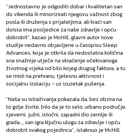
“Jednostavno je odgoditi dobar i kvalitetan san
do vikenda ili minorizirati njegovu važnost zbog
posla ili druženja s prijateljima, ali kraći san
doista ima posljedice za naše zdravlje i opću
dobrobit”, kazao je McHill, glavni autor nove
studije nedavno objavljene u časopisu Sleep
Advances, koja je otkrila da nedostatna količina
sna snažnije utječe na skraćenje očekivanoga
životnog vijeka od bilo kojeg drugog faktora, a tu
se misli na prehranu, tjelesnu aktivnost i
socijalnu izolaciju – uz izuzetak pušenja.
“Naša su istraživanja pokazala da, bez obzira na
to gdje živite, bilo da je to selo, urbano područje,
sjeverni, južni, istočni, zapadni dio zemlje ili
grada…, san igra ključnu ulogu za zdravlje i opću
dobrobit svakog pojedinca”, istaknuo je McHill.