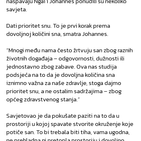
naspavaju Ngai i Johannes ponudili su nekoliko
savjeta.
Dati prioritet snu. To je prvi korak prema
dovoljnoj količini sna, smatra Johannes.
“Mnogi među nama često žrtvuju san zbog raznih
životnih događaja – odgovornosti, dužnosti ili
jednostavno zbog zabave. Ova nas studija
podsjeća na to da je dovoljna količina sna
iznimno važna za naše zdravlje, stoga dajmo
prioritet snu, a ne ostalim sadržajima – zbog
općeg zdravstvenog stanja.”
Savjetovao je da pokušate paziti na to da u
prostoriji u kojoj spavate stvorite okruženje koje
potiče san. To bi trebala biti tiha, vama ugodna,
ne prehladna ni pretopla prostoriju i dovoljno