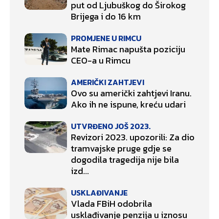
put od Ljubuškog do Širokog
Brijega i do 16 km
PROMJENE U RIMCU
Mate Rimac napušta poziciju
CEO-a u Rimcu
AMERIČKI ZAHTJEVI
Ovo su američki zahtjevi Iranu.
Ako ih ne ispune, kreću udari
UTVRĐENO JOŠ 2023.
Revizori 2023. upozorili: Za dio
tramvajske pruge gdje se
dogodila tragedija nije bila
izd...
USKLAĐIVANJE
Vlada FBiH odobrila
usklađivanje penzija u iznosu