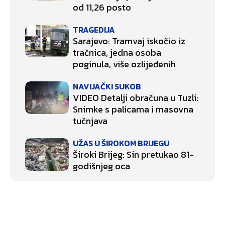
od 11,26 posto
TRAGEDIJA
Sarajevo: Tramvaj iskočio iz
tračnica, jedna osoba
poginula, više ozlijeđenih
NAVIJAČKI SUKOB
VIDEO Detalji obračuna u Tuzli:
Snimke s palicama i masovna
tučnjava
UŽAS U ŠIROKOM BRIJEGU
Široki Brijeg: Sin pretukao 81-
godišnjeg oca