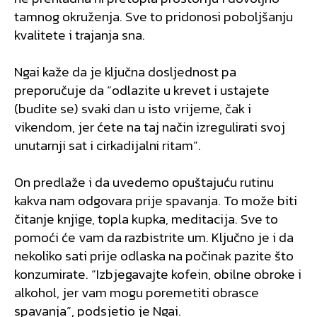
tamnog okruženja. Sve to pridonosi poboljšanju
kvalitete i trajanja sna.
Ngai kaže da je ključna dosljednost pa
preporučuje da “odlazite u krevet i ustajete
(budite se) svaki dan u isto vrijeme, čak i
vikendom, jer ćete na taj način izregulirati svoj
unutarnji sat i cirkadijalni ritam”.
On predlaže i da uvedemo opuštajuću rutinu
kakva nam odgovara prije spavanja. To može biti
čitanje knjige, topla kupka, meditacija. Sve to
pomoći će vam da razbistrite um. Ključno je i da
nekoliko sati prije odlaska na počinak pazite što
konzumirate. “Izbjegavajte kofein, obilne obroke i
alkohol, jer vam mogu poremetiti obrasce
spavanja”, podsjetio je Ngai.